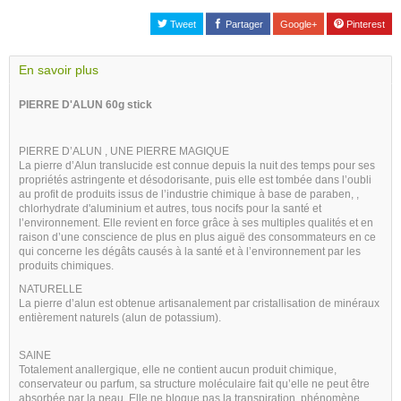
Tweet
Partager
Google+
Pinterest
En savoir plus
PIERRE D'ALUN 60g stick
PIERRE D’ALUN , UNE PIERRE MAGIQUE
La pierre d’Alun translucide est connue depuis la nuit des temps pour ses
propriétés astringente et désodorisante, puis elle est tombée dans l’oubli
au profit de produits issus de l’industrie chimique à base de paraben, ,
chlorhydrate d'aluminium et autres, tous nocifs pour la santé et
l’environnement. Elle revient en force grâce à ses multiples qualités et en
raison d’une conscience de plus en plus aiguë des consommateurs en ce
qui concerne les dégâts causés à la santé et à l’environnement par les
produits chimiques.
NATURELLE
La pierre d’alun est obtenue artisanalement par cristallisation de minéraux
entièrement naturels (alun de potassium).
SAINE
Totalement anallergique, elle ne contient aucun produit chimique,
conservateur ou parfum, sa structure moléculaire fait qu’elle ne peut être
absorbée par la peau. Elle ne bloque pas la transpiration, phénomène