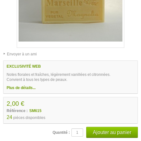
Envoyer à un ami
EXCLUSIVITÉ WEB
Notes florales et fraîches, légèrement vanillées et citronnées.
Convient à tous les types de peaux.
Plus de détails...
2,00 €
Référence :
SM615
24
pièces disponibles
Quantité :